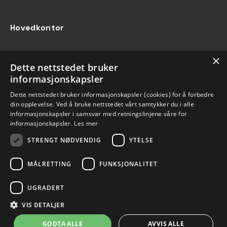
Hovedkontor
Energi Trening AS
×
Dette nettstedet bruker
Gravdalsveien 4
informasjonskapsler
5165 Laksevåg
Dette nettstedet bruker informasjonskapsler (cookies) for å forbedre
din opplevelse. Ved å bruke nettstedet vårt samtykker du i alle
informasjonskapsler i samsvar med retningslinjene våre for
Betaling
informasjonskapsler.
Les mer
STRENGT NØDVENDIG
YTELSE
Opprett avtalegiro
MÅLRETTING
FUNKSJONALITET
UGRADERT
© 2026 Energi Treningsenter
VIS DETALJER
Informasjonskapsler
Personvernerklæring
GODTA ALLE
AVVIS ALLE